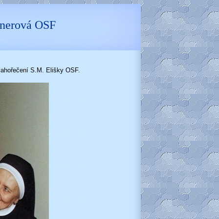
hnerová OSF
lahořečení S.M. Elišky OSF.