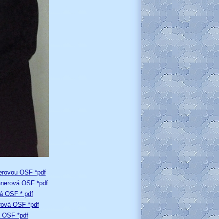
erovou OSF *pdf
hnerová OSF *pdf
á OSF * pdf
rová OSF *pdf
a OSF *pdf