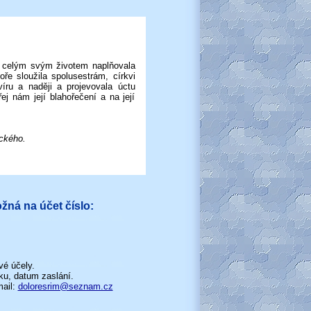
á celým svým životem naplňovala
oře sloužila spolusestrám, církvi
íru a naději a projevovala úctu
ej nám její blahořečení a na její
ckého.
žná na účet číslo:
é účely.
ku, datum zaslání.
mail:
doloresrim@seznam.cz