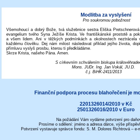
Modlitba za vyslyšení
Pro soukromou pobožnost
Všemohoucí a dobrý Bože, tvá služebnice sestra Eliška Pretschnerov
evangelium tvého Syna Ježíše Krista. Ve
františkánské prostotě a pok
a
všem lidem. Ani
v těžkých podmínkách a okolnostech neztrácela v
každému člověku. Dej nám milost následovat příklad jejího života, dopř
přímluvu vyslyš prosbu, kterou ti předkládáme.
Skrze Krista, našeho Pána. Amen.
S církevním schválením biskupa královéhrade
Mons. JUDr. Ing. Jan Vokál, JU.D.
č.j. BiHK-2411/2013
Finanční podpora procesu blahořečení je mo
2201326014/2010 v Kč
2501326016/2010 v Euro
Na požádání Vám vydáme potvrzení pro daňov
Prosíme o sdělení: jméno a adresa dárce, výše příspěv
Potvrzení vystavuje správce fondu: S. M. Dolores Richtrová – e-